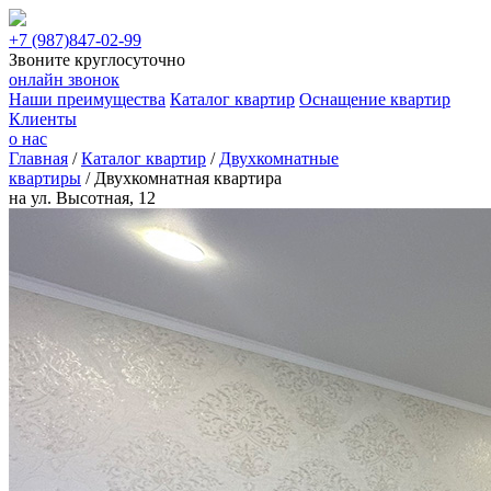
+7 (987)
847-02-99
Звоните круглосуточно
онлайн звонок
Наши преимущества
Каталог квартир
Оснащение квартир
Клиенты
о нас
Главная
/
Каталог квартир
/
Двухкомнатные
квартиры
/
Двухкомнатная квартира
на ул. Высотная, 12